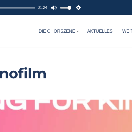
01:24
M
S
U
E
T
T
DIE CHORSZENE
AKTUELLES
WEI
E
T
I
N
G
inofilm
S