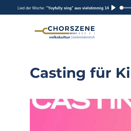
Lied der Woche:
"Yoyfully sing" aus vielstimmig 14
P
L
A
Zum
Inhalt
Y
springen
Casting für K