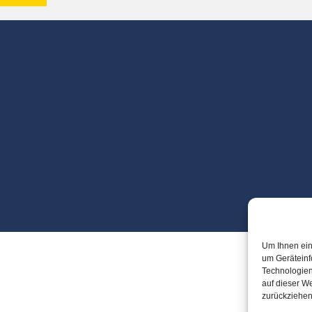
Um Ihnen ein
um Geräteinf
Technologien
auf dieser We
zurückziehen