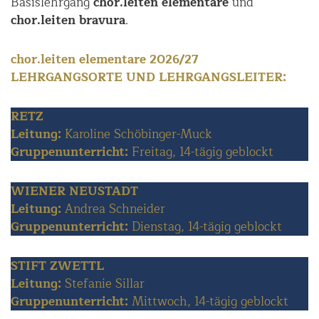
Basislehrgang
chor.leiten elementare
und
chor.leiten bravura
.
chor.leiten elementare 2026/27
LEHRGANGSORTE UND LEHRGANGSLEITER:
RETZ
Leitung:
Karoline Schöbinger-Muck
Gruppenunterricht:
Freitag, 14-tägig geblockt
WIENER NEUSTADT
Leitung:
Andrea Schneider
Gruppenunterricht:
Dienstag, 14-tägig geblockt
STIFT ZWETTL
Leitung:
Stefanie Sillar
Gruppenunterricht:
Mittwoch, 14-tägig geblockt