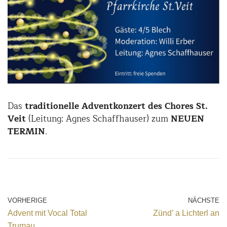
Das
traditionelle Adventkonzert des Chores St.
Veit
(Leitung: Agnes Schaffhauser) zum
NEUEN
TERMIN
.
VORHERIGE
NÄCHSTE
Advent mit Vocal Total
Zünd’ a Lichterl an
Trumau