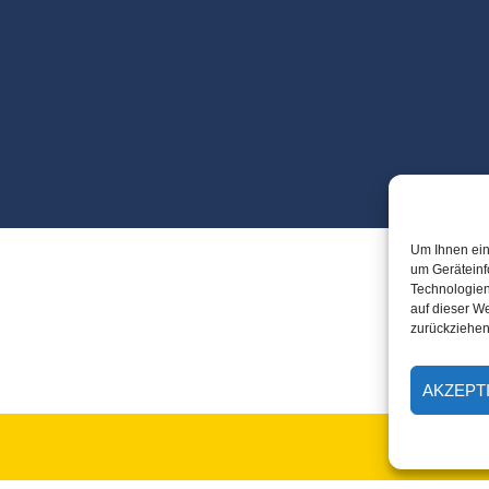
Um Ihnen ein
um Geräteinf
Technologien
auf dieser We
zurückziehen
AKZEPT