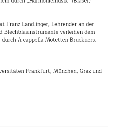
llein durch „Harmoniemusik“ (Bläser)
rat Franz Landlinger, Lehrender an der
nd Blechblasinstrumente verleihen dem
 durch A-cappella-Motetten Bruckners.
versitäten Frankfurt, München, Graz und