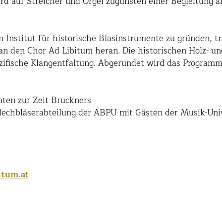
ird auf Streicher und Orgel zugunsten einer Begleitung a
n Institut für historische Blasinstrumente zu gründen, t
 an den Chor Ad Libitum heran. Die historischen Holz- u
ifische Klangentfaltung. Abgerundet wird das Programm
ten zur Zeit Bruckners
lechbläserabteilung der ABPU mit Gästen der Musik-Uni
itum.at