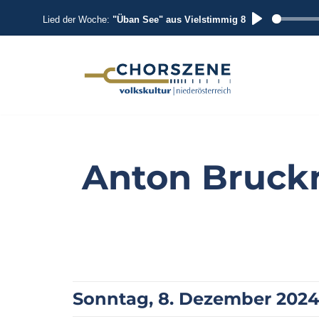
Lied der Woche:
"Üban See" aus Vielstimmig 8
P
L
A
Zum
Inhalt
Y
springen
Anton Bruckn
Sonntag, 8. Dezember 2024, 