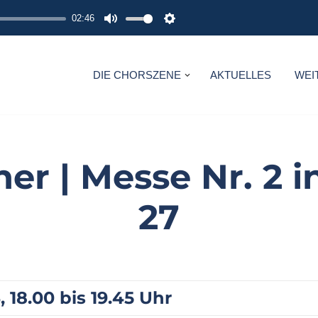
02:46
M
S
U
E
T
T
DIE CHORSZENE
AKTUELLES
WEI
E
T
I
N
G
er | Messe Nr. 2 i
S
27
18.00 bis 19.45 Uhr