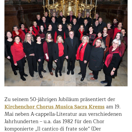
Zu seinem 50-jährigen Jubiläum präsentiert der
Kirchenchor Chorus Musica Sacra Krems
am 19.
Mai neben A-cappella-Literatur aus verschiedenen
Jahrhunderten – u.a. das 1982 für den Chor
komponierte „Il cantico di frate sole“ (Der