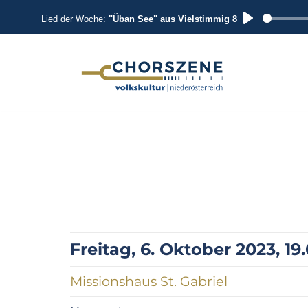
Lied der Woche:
"Üban See" aus Vielstimmig 8
P
L
A
Zum
Inhalt
Y
springen
Freitag, 6. Oktober 2023, 19
Missionshaus St. Gabriel