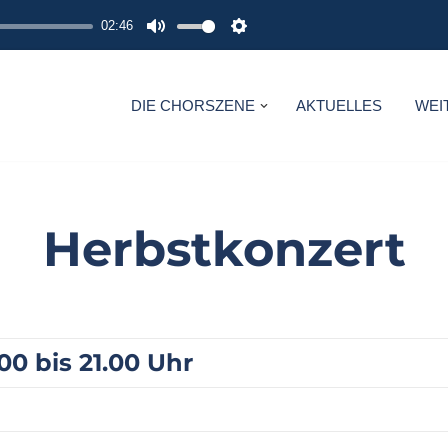
02:46
M
S
U
E
T
T
DIE CHORSZENE
AKTUELLES
WEI
E
T
I
N
G
Herbstkonzert
S
.00 bis 21.00 Uhr