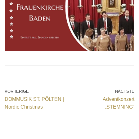
VORHERIGE
NÄCHSTE
DOMMUSIK ST. PÖLTEN |
Adventkonzert
Nordic Christmas
„STEMNING“