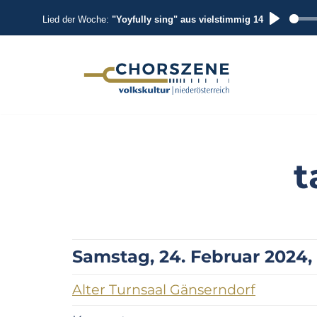
Lied der Woche:
"Yoyfully sing" aus vielstimmig 14
P
L
A
Zum
Inhalt
Y
springen
t
Samstag, 24. Februar 2024, 
Alter Turnsaal Gänserndorf