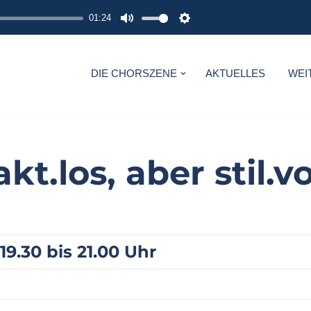
01:24
M
S
U
E
T
T
DIE CHORSZENE
AKTUELLES
WEI
E
T
I
N
G
akt.los, aber stil.vo
S
19.30 bis 21.00 Uhr