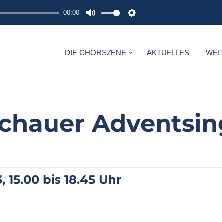
00:00
M
S
U
E
T
T
DIE CHORSZENE
AKTUELLES
WEI
E
T
I
N
G
chauer Adventsin
S
 15.00 bis 18.45 Uhr