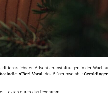
aditionsreichsten Adventveranstaltungen in der Wachau
ocalodie
,
s’Beri Vocal
, das Bläserensemble
Geroldinger
hen Texten durch das Programm.