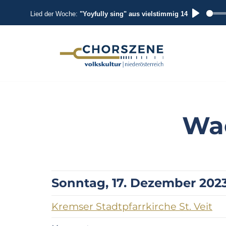
Lied der Woche:
"Yoyfully sing" aus vielstimmig 14
P
L
A
Zum
Inhalt
Y
springen
Wa
Sonntag, 17. Dezember 2023,
Kremser Stadtpfarrkirche St. Veit