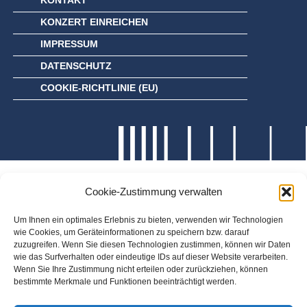
KONTAKT
KONZERT EINREICHEN
IMPRESSUM
DATENSCHUTZ
COOKIE-RICHTLINIE (EU)
Cookie-Zustimmung verwalten
Um Ihnen ein optimales Erlebnis zu bieten, verwenden wir Technologien
wie Cookies, um Geräteinformationen zu speichern bzw. darauf
zuzugreifen. Wenn Sie diesen Technologien zustimmen, können wir Daten
wie das Surfverhalten oder eindeutige IDs auf dieser Website verarbeiten.
Wenn Sie Ihre Zustimmung nicht erteilen oder zurückziehen, können
bestimmte Merkmale und Funktionen beeinträchtigt werden.