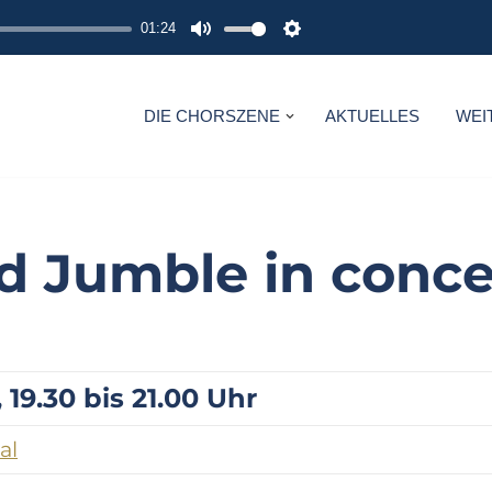
01:24
M
S
U
E
T
T
DIE CHORSZENE
AKTUELLES
WEI
E
T
I
N
G
d Jumble in concer
S
19.30 bis 21.00 Uhr
al