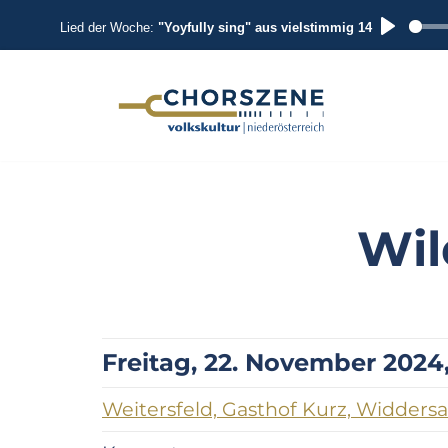
Lied der Woche:
"Yoyfully sing" aus vielstimmig 14
P
L
A
Zum
Inhalt
Y
springen
Wil
Freitag, 22. November 2024, 
Weitersfeld, Gasthof Kurz, Widdersa