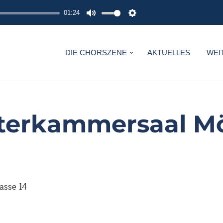
01:24
M
S
U
E
T
T
DIE CHORSZENE
AKTUELLES
WEI
E
T
I
N
G
terkammersaal M
S
asse 14