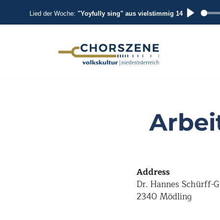
Lied der Woche:
"Yoyfully sing" aus vielstimmig 14
P
L
A
Zum
Inhalt
Y
springen
Arbei
Address
Dr. Hannes Schürff-G
2340 Mödling