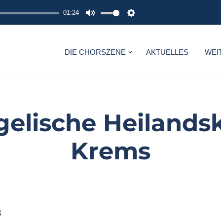
01:24
M
S
U
E
T
T
DIE CHORSZENE
AKTUELLES
WEI
E
T
I
N
G
elische Heilands
S
Krems
3