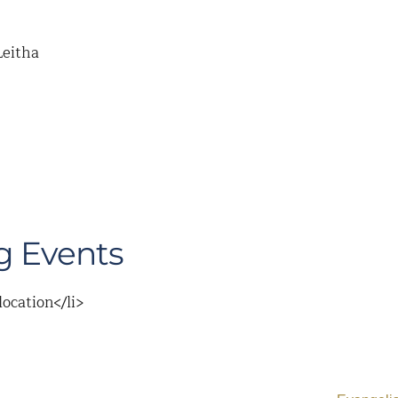
Leitha
 Events
location</li>