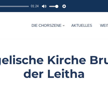
01:24
M
S
U
E
T
T
DIE CHORSZENE
AKTUELLES
WEI
E
T
I
N
G
elische Kirche Br
S
der Leitha