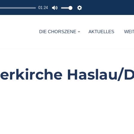
01:24
M
S
U
E
T
T
DIE CHORSZENE
AKTUELLES
WEI
E
T
I
N
G
herkirche Haslau/
S