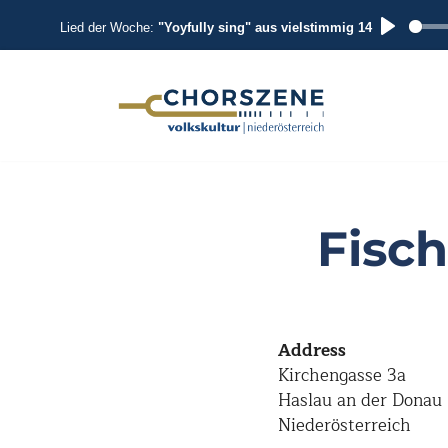
Lied der Woche:
"Yoyfully sing" aus vielstimmig 14
P
L
A
Zum
Inhalt
Y
springen
Fisc
Address
Kirchengasse 3a
Haslau an der Donau
Niederösterreich