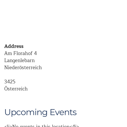
Address
Am Florahof 4
Langenlebarn
Niederösterreich
3425
Österreich
Upcoming Events
<li>No events in this location</li>