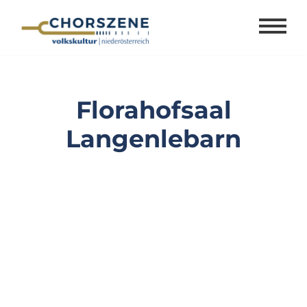
Zum
Inhalt
springen
Florahofsaal
Langenlebarn