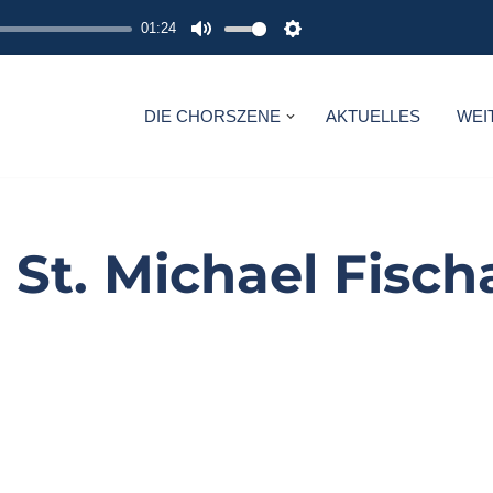
01:24
M
S
U
E
T
T
DIE CHORSZENE
AKTUELLES
WEI
E
T
I
N
G
 St. Michael Fis
S