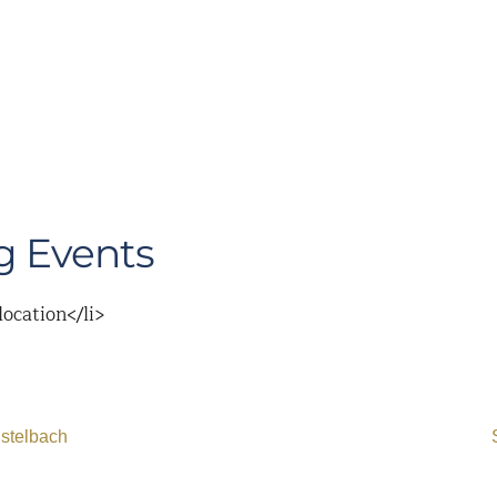
 Events
location</li>
istelbach