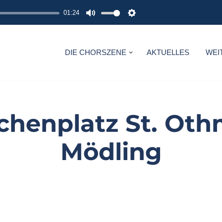
01:24
M
S
U
E
T
T
DIE CHORSZENE
AKTUELLES
WEI
E
T
I
N
G
chenplatz St. Ot
S
Mödling