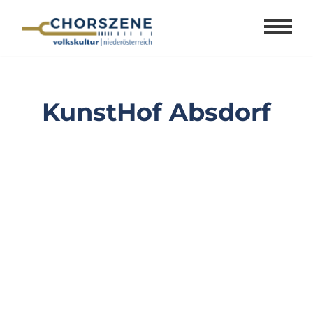
Zum
Inhalt
springen
KunstHof Absdorf