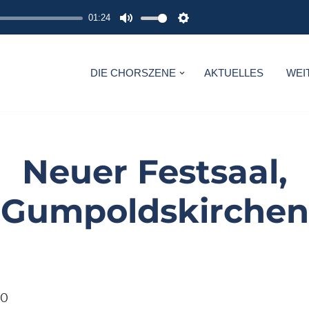
01:24
M
S
U
E
T
T
DIE CHORSZENE
AKTUELLES
WEI
E
T
I
N
G
Neuer Festsaal,
S
Gumpoldskirchen
30