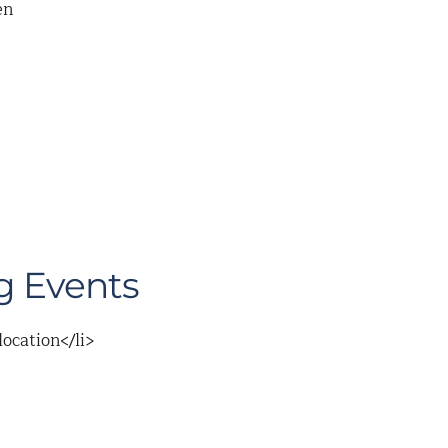
en
 Events
location</li>