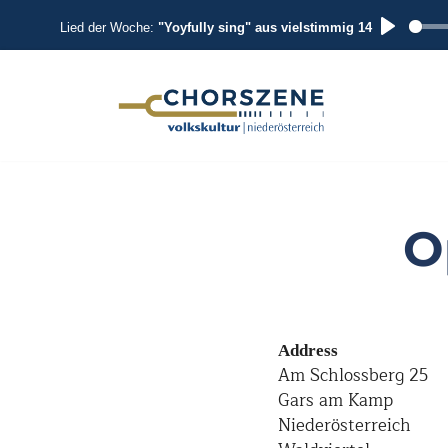
Lied der Woche:
"Yoyfully sing" aus vielstimmig 14
P
L
A
Zum
Inhalt
Y
springen
O
Address
Am Schlossberg 25
Gars am Kamp
Niederösterreich