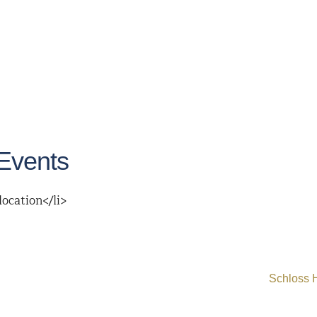
Events
location</li>
Schloss H