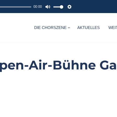
00:00
M
S
U
E
T
T
DIE CHORSZENE
AKTUELLES
WEI
E
T
I
N
G
pen-Air-Bühne Ga
S