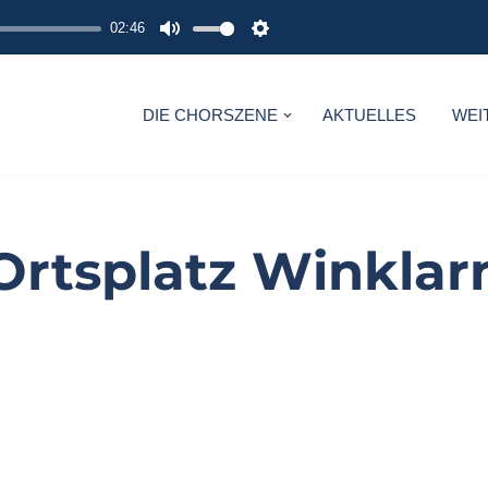
02:46
M
S
U
E
T
T
DIE CHORSZENE
AKTUELLES
WEI
E
T
I
N
G
Ortsplatz Winklar
S