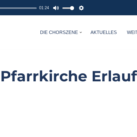
01:24
M
S
U
E
T
T
DIE CHORSZENE
AKTUELLES
WEI
E
T
I
N
G
Pfarrkirche Erlauf
S