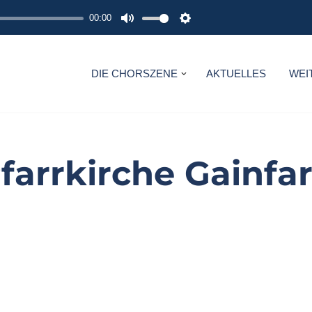
00:00
M
S
U
E
T
T
DIE CHORSZENE
AKTUELLES
WEI
E
T
I
N
G
farrkirche Gainfa
S