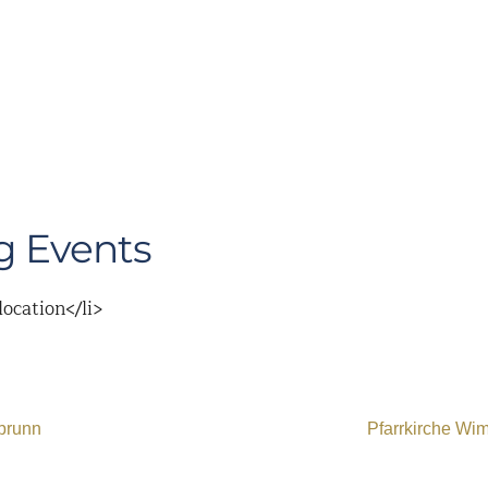
 Events
location</li>
abrunn
Pfarrkirche Wi