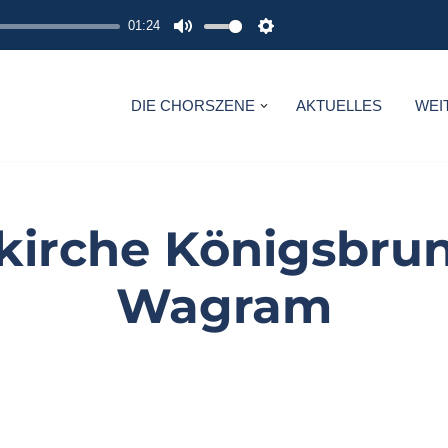
01:24
M
S
U
E
T
T
DIE CHORSZENE
AKTUELLES
WEI
E
T
I
N
G
rkirche Königsbru
S
Wagram