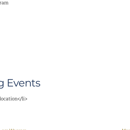
gram
 Events
location</li>