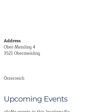
Address
Ober-Meisling 4
3521 Obermeisling
Österreich
Upcoming Events
<li>No events in this location</li>