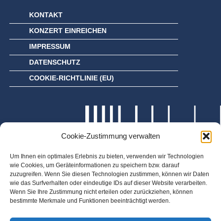
KONTAKT
KONZERT EINREICHEN
IMPRESSUM
DATENSCHUTZ
COOKIE-RICHTLINIE (EU)
Cookie-Zustimmung verwalten
Um Ihnen ein optimales Erlebnis zu bieten, verwenden wir Technologien
wie Cookies, um Geräteinformationen zu speichern bzw. darauf
zuzugreifen. Wenn Sie diesen Technologien zustimmen, können wir Daten
wie das Surfverhalten oder eindeutige IDs auf dieser Website verarbeiten.
Wenn Sie Ihre Zustimmung nicht erteilen oder zurückziehen, können
bestimmte Merkmale und Funktionen beeinträchtigt werden.