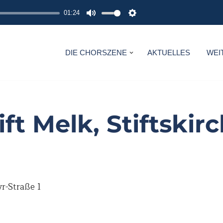
01:24
M
S
U
E
T
T
DIE CHORSZENE
AKTUELLES
WEI
E
T
I
N
G
ift Melk, Stiftskir
S
r-Straße 1