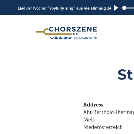
Lied der Woche:
"Yoyfully sing" aus vielstimmig 14
P
L
A
Zum
Inhalt
Y
springen
St
Address
Abt-Berthold-Dietmay
Melk
Niederösterreich