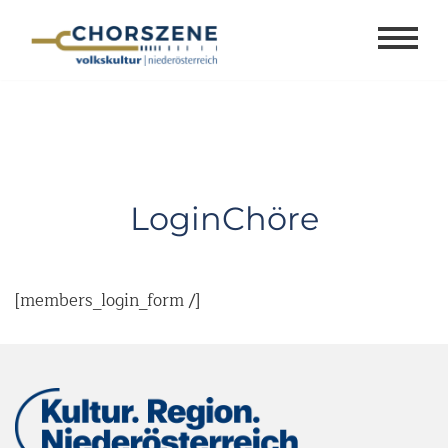
Zum
Inhalt
springen
LoginChöre
[members_login_form /]