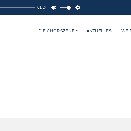
01:24
M
S
U
E
T
T
DIE CHORSZENE
AKTUELLES
WEI
E
T
I
N
G
S