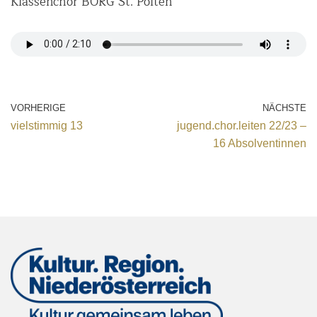
Klassenchor BORG St. Pölten
VORHERIGE
NÄCHSTE
vielstimmig 13
jugend.chor.leiten 22/23 –
16 Absolventinnen