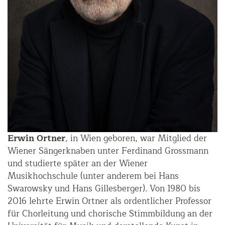
Erwin Ortner
, in Wien geboren, war Mitglied der
Wiener Sängerknaben unter Ferdinand Grossmann
und studierte später an der Wiener
Musikhochschule (unter anderem bei Hans
Swarowsky und Hans Gillesberger). Von 1980 bis
2016 lehrte Erwin Ortner als ordentlicher Professor
für Chorleitung und chorische Stimmbildung an der