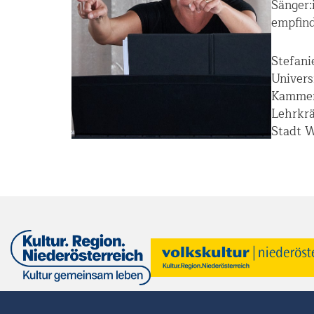
Sänger:
empfind
Stefani
Univers
Kammerc
Lehrkrä
Stadt W