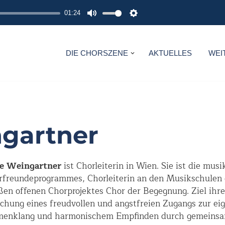
01:24
M
S
U
E
T
T
DIE CHORSZENE
AKTUELLES
WEI
E
T
I
N
G
S
ngartner
ie Weingartner
ist Chorleiterin in Wien. Sie ist die musi
freundeprogrammes, Chorleiterin an den Musikschulen 
ßen offenen Chorprojektes Chor der Begegnung. Ziel ihrer
chung eines freudvollen und angstfreien Zugangs zur ei
enklang und harmonischem Empfinden durch gemeinsame