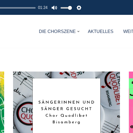
01:24
M
S
U
E
T
T
DIE CHORSZENE
AKTUELLES
WEI
E
T
I
N
G
S