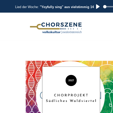
Lied der Woche:
"Yoyfully sing" aus vielstimmig 14
P
L
A
Zum
Inhalt
Y
springen