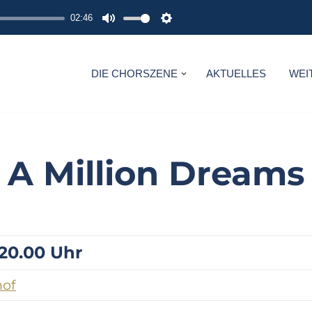
02:46
M
S
U
E
T
T
DIE CHORSZENE
AKTUELLES
WEI
E
T
I
N
G
A Million Dreams
S
 20.00 Uhr
hof