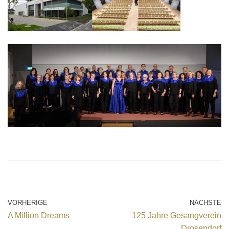
VORHERIGE
NÄCHSTE
A Million Dreams
125 Jahre Gesangverein
Drosendorf