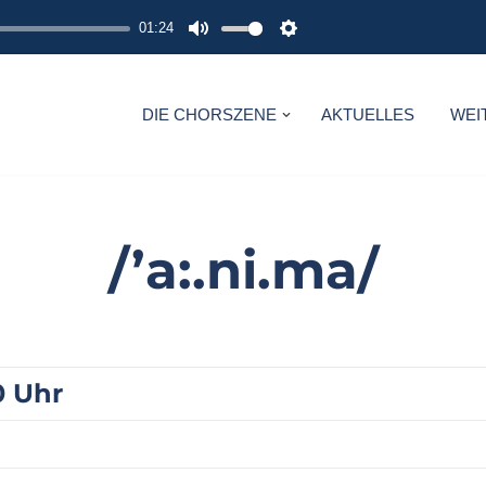
01:24
M
S
U
E
T
T
DIE CHORSZENE
AKTUELLES
WEI
E
T
I
N
G
/’a:.ni.ma/
S
0 Uhr