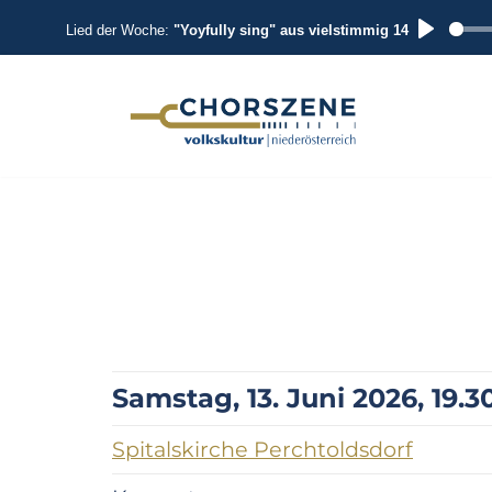
Lied der Woche:
"Yoyfully sing" aus vielstimmig 14
P
L
A
Zum
Inhalt
Y
springen
Samstag, 13. Juni 2026, 19.3
Spitalskirche Perchtoldsdorf