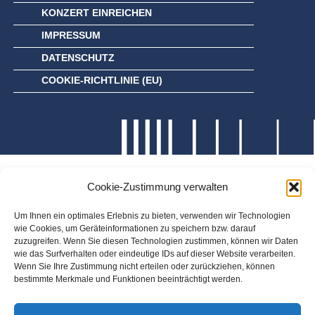
KONZERT EINREICHEN
IMPRESSUM
DATENSCHUTZ
COOKIE-RICHTLINIE (EU)
Cookie-Zustimmung verwalten
Um Ihnen ein optimales Erlebnis zu bieten, verwenden wir Technologien
wie Cookies, um Geräteinformationen zu speichern bzw. darauf
zuzugreifen. Wenn Sie diesen Technologien zustimmen, können wir Daten
wie das Surfverhalten oder eindeutige IDs auf dieser Website verarbeiten.
Wenn Sie Ihre Zustimmung nicht erteilen oder zurückziehen, können
bestimmte Merkmale und Funktionen beeinträchtigt werden.