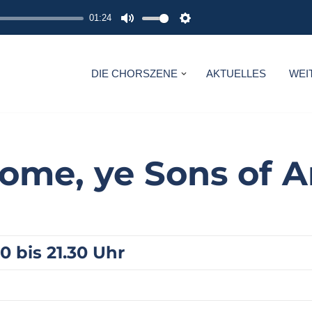
01:24
M
S
U
E
T
T
DIE CHORSZENE
AKTUELLES
WEI
E
T
I
N
G
ome, ye Sons of A
S
30 bis 21.30 Uhr