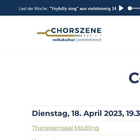
Lied der Woche:
"Yoyfully sing" aus vielstimmig 14
P
L
A
Zum
Inhalt
Y
springen
C
Dienstag, 18. April 2023, 19.
Theresiensaal Mödling