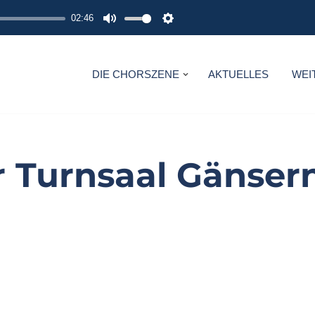
02:46
M
S
U
E
T
T
DIE CHORSZENE
AKTUELLES
WEI
E
T
I
N
G
r Turnsaal Gänser
S