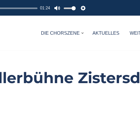
01:24
M
S
U
E
T
T
DIE CHORSZENE
AKTUELLES
WEI
E
T
I
N
G
llerbühne Zistersd
S