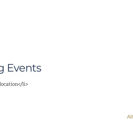
 Events
location</li>
Al