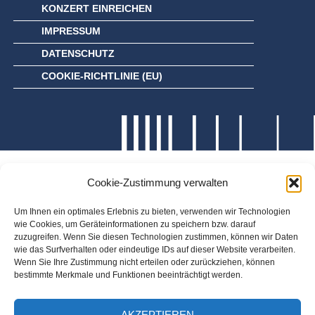
KONZERT EINREICHEN
IMPRESSUM
DATENSCHUTZ
COOKIE-RICHTLINIE (EU)
Cookie-Zustimmung verwalten
Um Ihnen ein optimales Erlebnis zu bieten, verwenden wir Technologien
wie Cookies, um Geräteinformationen zu speichern bzw. darauf
zuzugreifen. Wenn Sie diesen Technologien zustimmen, können wir Daten
wie das Surfverhalten oder eindeutige IDs auf dieser Website verarbeiten.
Wenn Sie Ihre Zustimmung nicht erteilen oder zurückziehen, können
bestimmte Merkmale und Funktionen beeinträchtigt werden.
AKZEPTIEREN