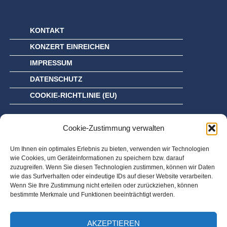
KONTAKT
KONZERT EINREICHEN
IMPRESSUM
DATENSCHUTZ
COOKIE-RICHTLINIE (EU)
Cookie-Zustimmung verwalten
Um Ihnen ein optimales Erlebnis zu bieten, verwenden wir Technologien
wie Cookies, um Geräteinformationen zu speichern bzw. darauf
zuzugreifen. Wenn Sie diesen Technologien zustimmen, können wir Daten
wie das Surfverhalten oder eindeutige IDs auf dieser Website verarbeiten.
Wenn Sie Ihre Zustimmung nicht erteilen oder zurückziehen, können
bestimmte Merkmale und Funktionen beeinträchtigt werden.
AKZEPTIEREN