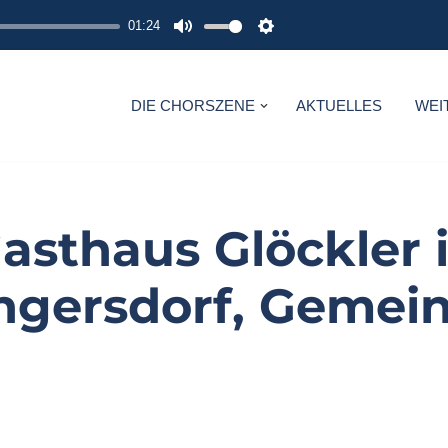
01:24
M
S
U
E
T
T
DIE CHORSZENE
AKTUELLES
WEI
E
T
I
N
G
asthaus Glöckler 
S
ngersdorf, Gemein