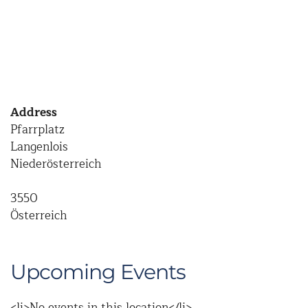
Address
Pfarrplatz
Langenlois
Niederösterreich
3550
Österreich
Upcoming Events
<li>No events in this location</li>