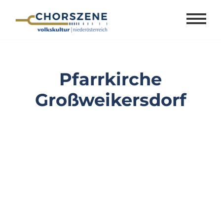
Zum
Inhalt
springen
Pfarrkirche
Großweikersdorf