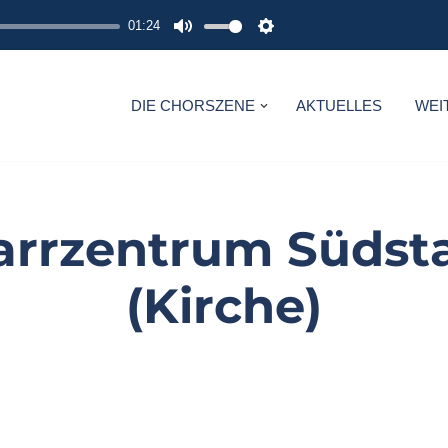
01:24
M
S
U
E
T
T
DIE CHORSZENE
AKTUELLES
WEI
E
T
I
N
G
arrzentrum Südst
S
(Kirche)