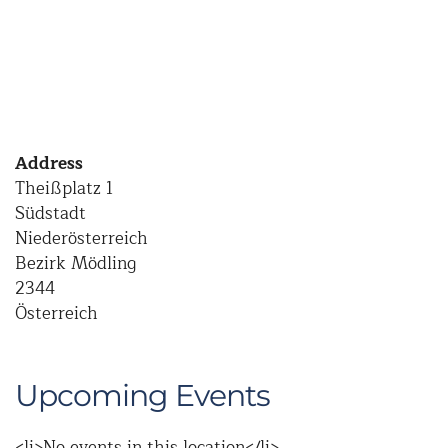
Address
Theißplatz 1
Südstadt
Niederösterreich
Bezirk Mödling
2344
Österreich
Upcoming Events
<li>No events in this location</li>