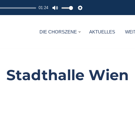
01:24
M
S
U
E
T
T
DIE CHORSZENE
AKTUELLES
WEI
E
T
I
N
G
Stadthalle Wien
S