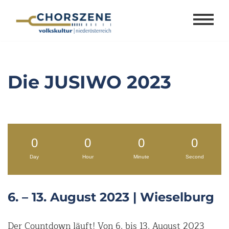
Zum
Inhalt
springen
Die JUSIWO 2023
0
0
0
0
Day
Hour
Minute
Second
6. – 13. August 2023 | Wieselburg
Der Countdown läuft! Von 6. bis 13. August 2023